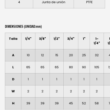
4
Junta de unión
PTFE
DIMENSIONES (UNIDAD:mm)
Talla
1/4"
3/8"
1/2"
3/4"
1"
1-
1/4"
1
A
10
12
15
20
25
32
L
65
65
65
80
90
105
1
D
1
1
1
1
1
1
W
2
2
2
2
2
2
H
39
39
39
45
52
58