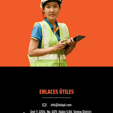
ENLACES ÚTILES
info@holapl.com
Unit Y, 2204, No. 609, Hubin S.Rd. Siming District,