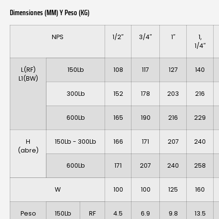
Dimensiones (MM) Y Peso (KG)
NPS
1/2″
3/4″
1″
1,
1/4″
L(RF)
150Lb
108
117
127
140
L1(BW)
300Lb
152
178
203
216
600Lb
165
190
216
229
H
150Lb - 300Lb
166
171
207
240
(abre)
600Lb
171
207
240
258
W
100
100
125
160
Peso
150Lb
RF
4.5
6.9
9.8
13.5