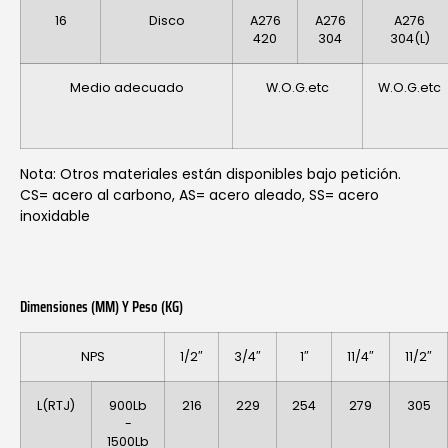
16
Disco
A276
A276
A276
420
304
304(L)
Medio adecuado
W.O.G.etc
W.O.G.etc
Nota: Otros materiales están disponibles bajo petición.
CS= acero al carbono, AS= acero aleado, SS= acero
inoxidable
Dimensiones (MM) Y Peso (KG)
NPS
1/2″
3/4″
1″
11/4″
11/2″
L(RTJ)
900Lb
216
229
254
279
305
-
1500Lb