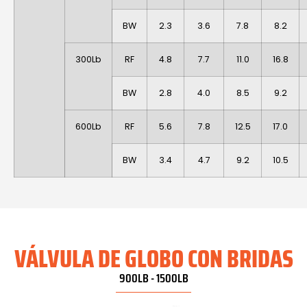
BW
2.3
3.6
7.8
8.2
300Lb
RF
4.8
7.7
11.0
16.8
BW
2.8
4.0
8.5
9.2
600Lb
RF
5.6
7.8
12.5
17.0
BW
3.4
4.7
9.2
10.5
VÁLVULA DE GLOBO CON BRIDAS
900LB - 1500LB