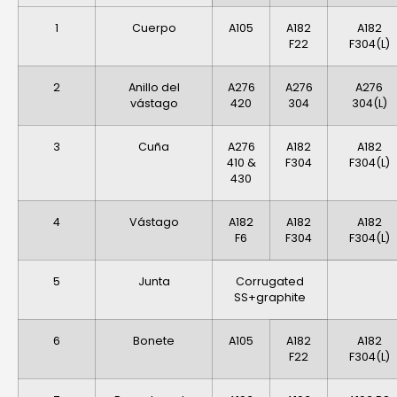
1
Cuerpo
A105
A182
A182
F22
F304(L)
2
Anillo del
A276
A276
A276
vástago
420
304
304(L)
3
Cuña
A276
A182
A182
410 &
F304
F304(L)
430
4
Vástago
A182
A182
A182
F6
F304
F304(L)
5
Junta
Corrugated
SS+graphite
6
Bonete
A105
A182
A182
F22
F304(L)