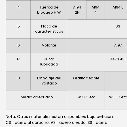
14
Tuerca de
A194
A194
A194 8
bloqueo H.W.
2H
4
15
Placa de
SS
características
16
Volante
A197
17
Junta
A473 431
lubricada
18
Embalaje del
Grafito flexible
vástago
Medio adecuado
W.O.G.etc
W.O.G.etc
Nota: Otros materiales están disponibles bajo petición.
CS= acero al carbono, AS= acero aleado, SS= acero