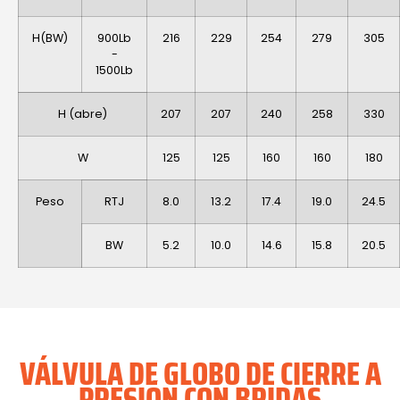
H(BW)
900Lb
216
229
254
279
305
-
1500Lb
H (abre)
207
207
240
258
330
W
125
125
160
160
180
Peso
RTJ
8.0
13.2
17.4
19.0
24.5
BW
5.2
10.0
14.6
15.8
20.5
VÁLVULA DE GLOBO DE CIERRE A
PRESIÓN CON BRIDAS