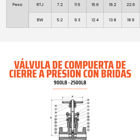
Peso
RTJ
7.2
11.5
15.6
16.2
22.6
BW
5.2
9.3
12.4
13.8
18.9
VÁLVULA DE COMPUERTA DE
CIERRE A PRESIÓN CON BRIDAS
900LB - 2500LB