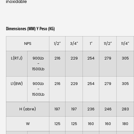
inoxidable
Dimensiones (MM) Y Peso (KG)
NPS
1/2″
3/4″
1″
11/2″
11/4″
L(RTJ)
900Lb
216
229
254
279
305
-
1500Lb
L1(BW)
900Lb
216
229
254
279
305
-
1500Lb
H (abre)
197
197
236
246
283
W
125
125
160
160
180