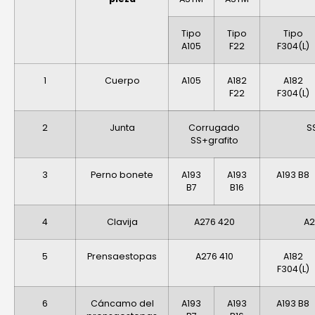
Tipo
Tipo
Tipo
A105
F22
F304(L)
1
Cuerpo
A105
A182
A182
F22
F304(L)
2
Junta
Corrugado
S
SS+grafito
3
Perno bonete
A193
A193
A193 B8
B7
B16
4
Clavija
A276 420
A2
5
Prensaestopas
A276 410
A182
F304(L)
6
Cáncamo del
A193
A193
A193 B8