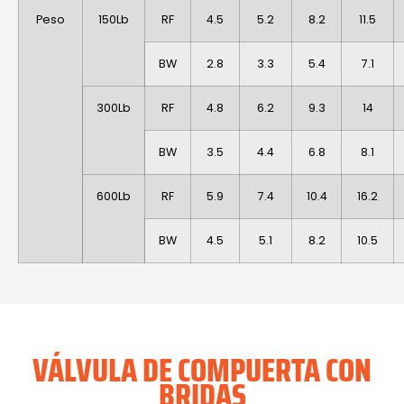
Peso
150Lb
RF
4.5
5.2
8.2
11.5
BW
2.8
3.3
5.4
7.1
300Lb
RF
4.8
6.2
9.3
14
BW
3.5
4.4
6.8
8.1
600Lb
RF
5.9
7.4
10.4
16.2
BW
4.5
5.1
8.2
10.5
VÁLVULA DE COMPUERTA CON
BRIDAS