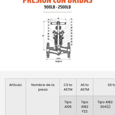
900LB - 2500LB
Artículo
Nombre de la
CS to
AS to
SS t
pieza
ASTM
ASTM
Tipo
Tipo
Tipo A182
A105
A182
304(L)
F22