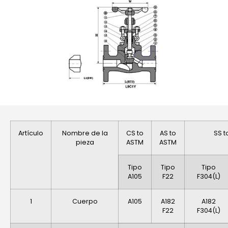
Artículo
Nombre de la
CS to
AS to
SS t
pieza
ASTM
ASTM
Tipo
Tipo
Tipo
A105
F22
F304(L)
1
Cuerpo
A105
A182
A182
F22
F304(L)