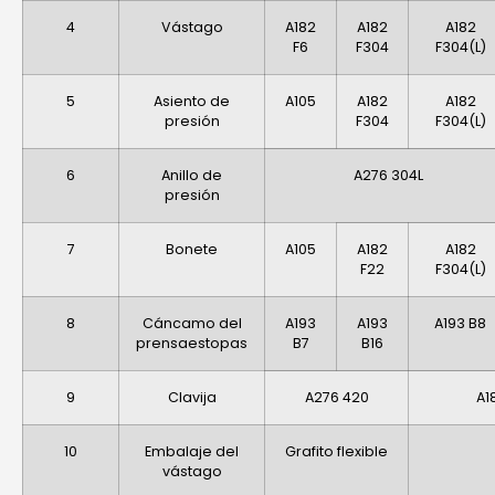
4
Vástago
A182
A182
A182
F6
F304
F304(L)
5
Asiento de
A105
A182
A182
presión
F304
F304(L)
6
Anillo de
A276 304L
presión
7
Bonete
A105
A182
A182
F22
F304(L)
8
Cáncamo del
A193
A193
A193 B8
prensaestopas
B7
B16
9
Clavija
A276 420
A1
10
Embalaje del
Grafito flexible
vástago