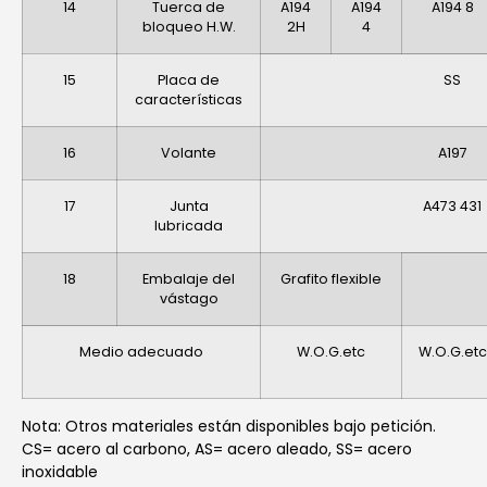
14
Tuerca de
A194
A194
A194 8
bloqueo H.W.
2H
4
15
Placa de
SS
características
16
Volante
A197
17
Junta
A473 431
lubricada
18
Embalaje del
Grafito flexible
vástago
Medio adecuado
W.O.G.etc
W.O.G.etc
Nota: Otros materiales están disponibles bajo petición.
CS= acero al carbono, AS= acero aleado, SS= acero
inoxidable