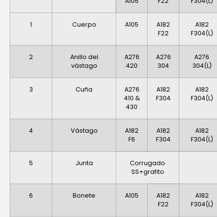
A105
F22
F304(L)
1
Cuerpo
A105
A182
A182
F22
F304(L)
2
Anillo del
A276
A276
A276
vástago
420
304
304(L)
3
Cuña
A276
A182
A182
410 &
F304
F304(L)
430
4
Vástago
A182
A182
A182
F6
F304
F304(L)
5
Junta
Corrugado
SS+grafito
6
Bonete
A105
A182
A182
F22
F304(L)