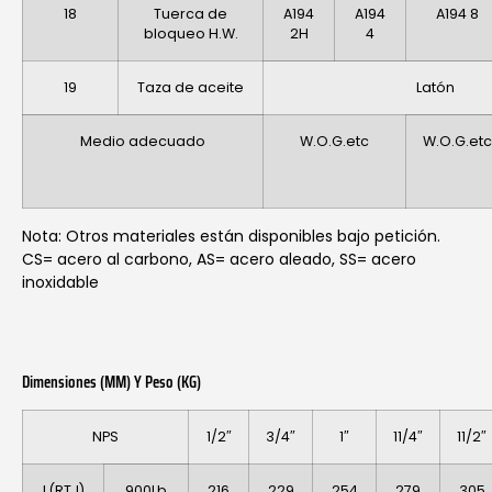
18
Tuerca de
A194
A194
A194 8
bloqueo H.W.
2H
4
19
Taza de aceite
Latón
Medio adecuado
W.O.G.etc
W.O.G.etc
Nota: Otros materiales están disponibles bajo petición.
CS= acero al carbono, AS= acero aleado, SS= acero
inoxidable
Dimensiones (MM) Y Peso (KG)
NPS
1/2″
3/4″
1″
11/4″
11/2″
L(RTJ)
900Lb
216
229
254
279
305