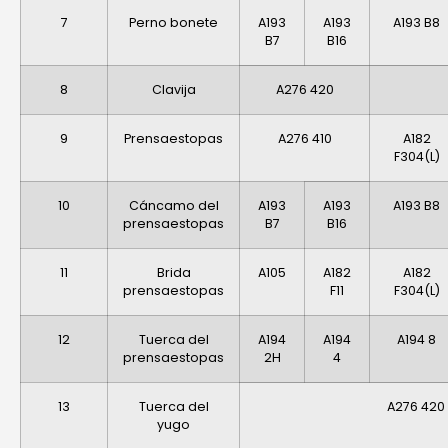
7
Perno bonete
A193
A193
A193 B8
B7
B16
8
Clavija
A276 420
9
Prensaestopas
A276 410
A182
F304(L)
10
Cáncamo del
A193
A193
A193 B8
prensaestopas
B7
B16
11
Brida
A105
A182
A182
prensaestopas
F11
F304(L)
12
Tuerca del
A194
A194
A194 8
prensaestopas
2H
4
13
Tuerca del
A276 420
yugo