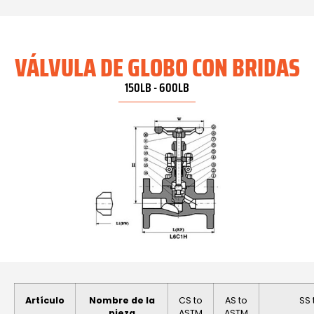
VÁLVULA DE GLOBO CON BRIDAS
150LB - 600LB
Artículo
Nombre de la
CS to
AS to
SS 
pieza
ASTM
ASTM