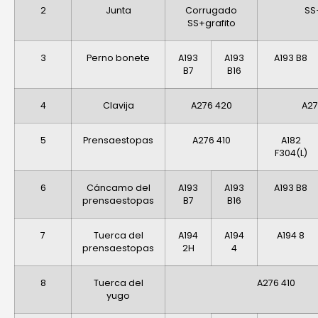
2
Junta
Corrugado
SS
SS+grafito
3
Perno bonete
A193
A193
A193 B8
B7
B16
4
Clavija
A276 420
A27
5
Prensaestopas
A276 410
A182
F304(L)
6
Cáncamo del
A193
A193
A193 B8
prensaestopas
B7
B16
7
Tuerca del
A194
A194
A194 8
prensaestopas
2H
4
8
Tuerca del
A276 410
yugo