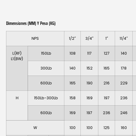
Dimensiones (MM) Y Peso (KG)
NPS
1/2″
3/4″
1″
11/4″
L(RF)
150Lb
108
117
127
140
L1(BW)
300Lb
140
152
165
178
600Lb
165
190
216
229
H
150Lb-300Lb
158
169
197
236
600Lb
169
197
236
246
W
100
100
125
160