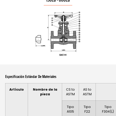
Especificación Estándar De Materiales
Artículo
Nombre de la
CS to
AS to
pieza
ASTM
ASTM
Tipo
Tipo
Tipo
A105
F22
F304(L)