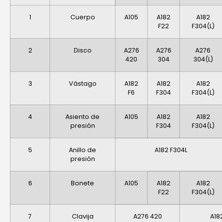
1
Cuerpo
A105
A182
A182
F22
F304(L)
2
Disco
A276
A276
A276
420
304
304(L)
3
Vástago
A182
A182
A182
F6
F304
F304(L)
4
Asiento de
A105
A182
A182
presión
F304
F304(L)
5
Anillo de
A182 F304L
presión
6
Bonete
A105
A182
A182
F22
F304(L)
7
Clavija
A276 420
A18