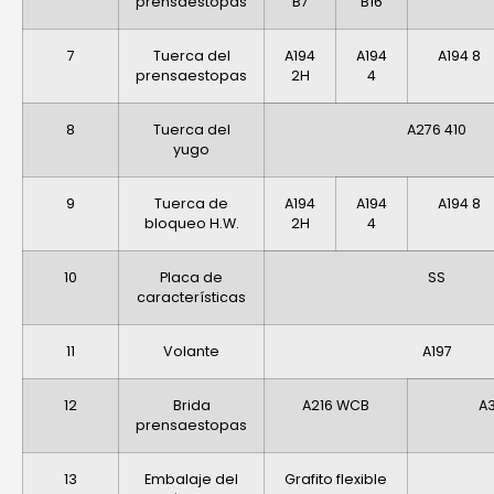
prensaestopas
B7
B16
7
Tuerca del
A194
A194
A194 8
prensaestopas
2H
4
8
Tuerca del
A276 410
yugo
9
Tuerca de
A194
A194
A194 8
bloqueo H.W.
2H
4
10
Placa de
SS
características
11
Volante
A197
12
Brida
A216 WCB
A3
prensaestopas
13
Embalaje del
Grafito flexible