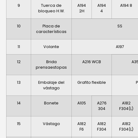
9
Tuerca de
A194
A194
A194 8
bloqueo H.W.
2H
4
10
Placa de
SS
características
11
Volante
A197
12
Brida
A216 WCB
A35
prensaestopas
13
Embalaje del
Grafito flexible
P
vástago
14
Bonete
A105
A276
A182
304
F304(L)
15
Vástago
A182
A182
A182
F6
F304
F304(L)