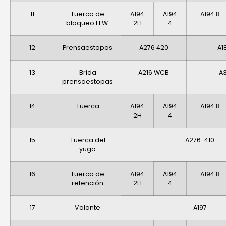
11
Tuerca de
A194
A194
A194 8
bloqueo H.W.
2H
4
12
Prensaestopas
A276 420
A1
13
Brida
A216 WCB
A3
prensaestopas
14
Tuerca
A194
A194
A194 8
2H
4
15
Tuerca del
A276-410
yugo
16
Tuerca de
A194
A194
A194 8
retención
2H
4
17
Volante
A197