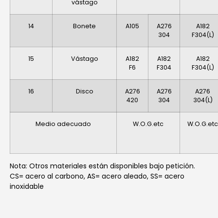
vástago
14
Bonete
A105
A276
A182
304
F304(L)
15
Vástago
A182
A182
A182
F6
F304
F304(L)
16
Disco
A276
A276
A276
420
304
304(L)
Medio adecuado
W.O.G.etc
W.O.G.etc
Nota: Otros materiales están disponibles bajo petición.
CS= acero al carbono, AS= acero aleado, SS= acero
inoxidable