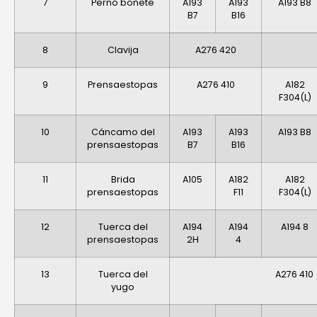
7
Perno bonete
A193
A193
A193 B8
B7
B16
8
Clavija
A276 420
9
Prensaestopas
A276 410
A182
F304(L)
10
Cáncamo del
A193
A193
A193 B8
prensaestopas
B7
B16
11
Brida
A105
A182
A182
prensaestopas
F11
F304(L)
12
Tuerca del
A194
A194
A194 8
prensaestopas
2H
4
13
Tuerca del
A276 410
yugo