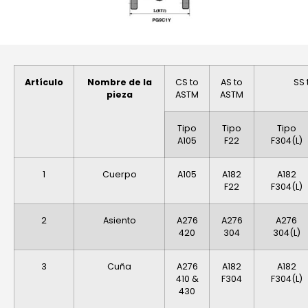
Artículo
Nombre de la
CS to
AS to
SS 
pieza
ASTM
ASTM
Tipo
Tipo
Tipo
A105
F22
F304(L)
1
Cuerpo
A105
A182
A182
F22
F304(L)
2
Asiento
A276
A276
A276
420
304
304(L)
3
Cuña
A276
A182
A182
410 &
F304
F304(L)
430